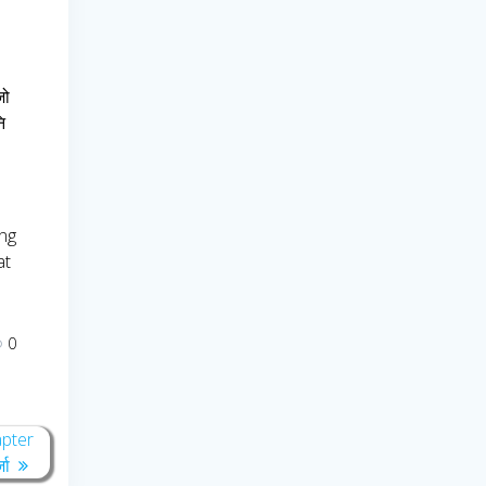
जो
ि
ing
at
0
apter
जा