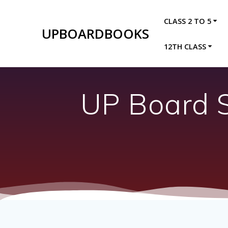
Skip
to
CLASS 2 TO 5
content
UPBOARDBOOKS
12TH CLASS
UP Board S