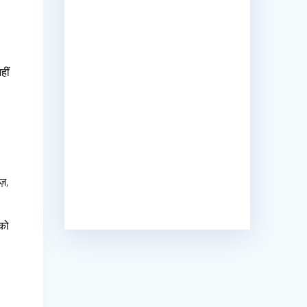
हीं
ज़,
 को