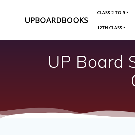
Skip
to
CLASS 2 TO 5
content
UPBOARDBOOKS
12TH CLASS
UP Board S