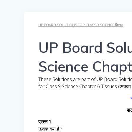
UP BOARD SOLUTIONS FOR CLASS 9 SCIENCE विज्ञान
UP Board Solu
Science Chapt
These Solutions are part of UP Board Soluti
for Class 9 Science Chapter 6 Tissues (ऊतक)
पाठ
प्रश्न 1.
ऊतक क्या है ?