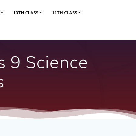
10TH CLASS
11TH CLASS
s 9 Science
s