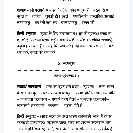
शब्दार्थ-नमो ब्रह्मणे
= ब्रह्म के लिए त्वमेव = तुम ही। ब्रह्मासि =
ब्रह्म हो। त्वामेव = तुमको ही। ऋतं = यथास्थिति, वास्तविक सच्चाई
तन्मामवतु = वह मेरी रक्षा करे। वक्तारमवतु = वक्ता की।
हिन्दी अनुवाद –
ब्रह्म के लिए नमस्कार है। तुम ही प्रत्यक्ष ब्रह्म हो।
तुमको ही प्रत्यक्ष ब्रह्म कहूँगा यथास्थिति (अर्थात् वास्तविक सच्चाई)
कहूँगा। सत्य कहूँगा। वह मेरी रक्षा करे। वह वक्ता की रक्षा करे। मेरी
रक्षा करे, वक्ता की रक्षा करे।
5. सत्यव्रतं
……………………………………………………………………….
शरणं प्रपन्नाः।।
शब्दार्थ-सत्यव्रतं
= सत्य का व्रत लेने वाला। त्रिसत्यं = तीनों कालों
में सत्य पंचभूत सत्यस्य सत्यं = पंचभूतों के नाश होने पर भी सत्य योनिं
= जन्मदाता ऋतसत्य = यथार्थ सत्य नेत्रं = प्रवर्तक सत्यात्मकं=
सत्यरूपी आत्मावाले। प्रपन्नाः = प्राप्त होते हैं।
हिन्दी अनुवाद –
(आप) सत्य का व्रत धारण करनेवाले, सत्य में तत्पर
रहनेवाले (सत्यनिष्ठ), त्रिकाल सत्य, सत्य को उत्पन्न करनेवाले और
सत्य में ही स्थित रहनेवाले, सत्य के भी सत्य और सत्य के प्रवर्तक हैं।