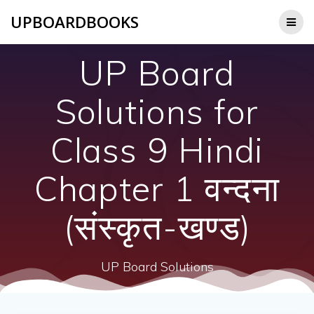
Skip
UPBOARDBOOKS
to
content
UP Board
Solutions for
Class 9 Hindi
Chapter 1 वन्दना
(संस्कृत-खण्ड)
UP Board Solutions