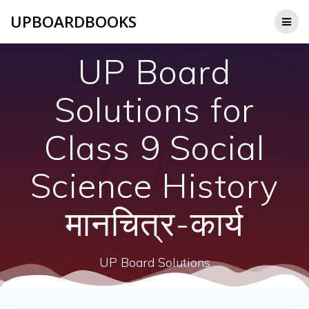
Skip
UPBOARDBOOKS
to
content
UP Board
Solutions for
Class 9 Social
Science History
मानचित्र-कार्य
UP Board Solutions