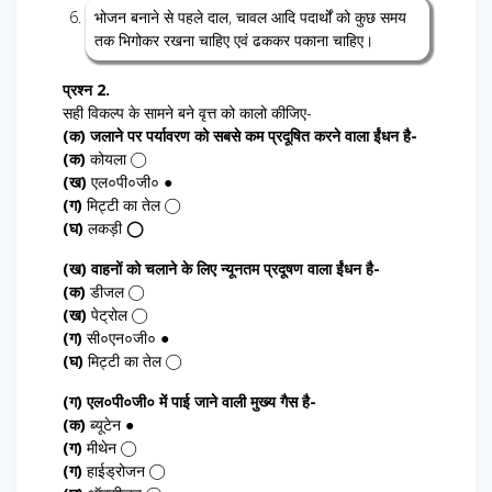
भोजन बनाने से पहले दाल, चावल आदि पदार्थों को कुछ समय
तक भिगोकर रखना चाहिए एवं ढककर पकाना चाहिए।
प्रश्न 2.
सही विकल्प के सामने बने वृत्त को कालो कीजिए-
(क) जलाने पर पर्यावरण को सबसे कम प्रदूषित करने वाला ईंधन है-
(क)
कोयला ◯
(ख)
एल०पी०जी० ●
(ग)
मिट्टी का तेल ◯
(घ)
लकड़ी
◯
(ख) वाहनों को चलाने के लिए न्यूनतम प्रदूषण वाला ईंधन है-
(क)
डीजल ◯
(ख)
पेट्रोल ◯
(ग)
सी०एन०जी० ●
(घ)
मिट्टी का तेल ◯
(ग) एल०पी०जी० में पाई जाने वाली मुख्य गैस है-
(क)
ब्यूटेन ●
(ग)
मीथेन ◯
(ग)
हाईड्रोजन ◯