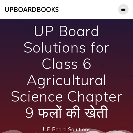
Skip
UPBOARDBOOKS
to
content
UP Board
Solutions for
Class 6
Agricultural
Science Chapter
9 फलों की खेती
UP Board Solutions