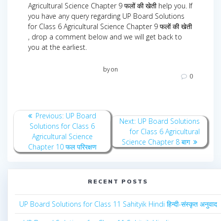
Agricultural Science Chapter 9 फलों की खेती help you. If
you have any query regarding UP Board Solutions
for Class 6 Agricultural Science Chapter 9 फलों की खेती
, drop a comment below and we will get back to
you at the earliest.
by
on
0
Post
Previous
Previous:
UP Board
Next
Next:
UP Board Solutions
navigation
post:
Solutions for Class 6
post:
for Class 6 Agricultural
Agricultural Science
Science Chapter 8 बाग
Chapter 10 फल परिरक्षण
RECENT POSTS
UP Board Solutions for Class 11 Sahityik Hindi हिन्दी-संस्कृत अनुवाद