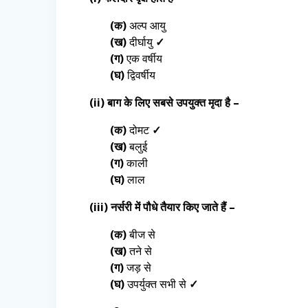
(क)
अल्प आयु
(ख)
दीर्घायु
✓
(ग)
एक वर्षीय
(घ)
द्विवर्षीय
(ii) बाग के लिए सबसे उपयुक्त मृदा है –
(क)
दोमट
✓
(ख)
बलुई
(ग)
काली
(घ)
लाल
(iii) नर्सरी में पौधे तैयार किए जाते हैं –
(क)
बीज से
(ख)
तने से
(ग)
जड़ से
(घ)
उपर्युक्त सभी से
✓