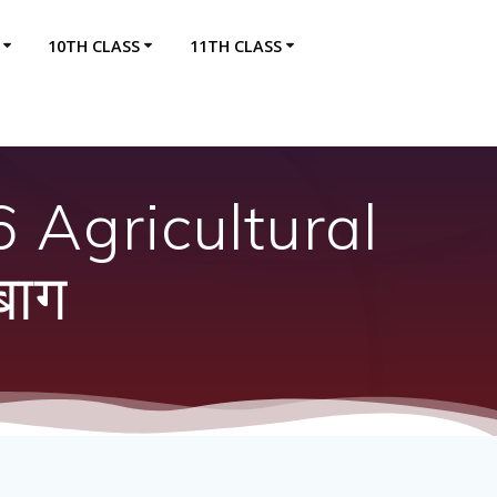
10TH CLASS
11TH CLASS
 Agricultural
बाग