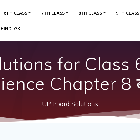
6TH CLASS
7TH CLASS
8TH CLASS
9TH CLASS
HINDI GK
utions for Class 6
ience Chapter 8 
UP Board Solutions