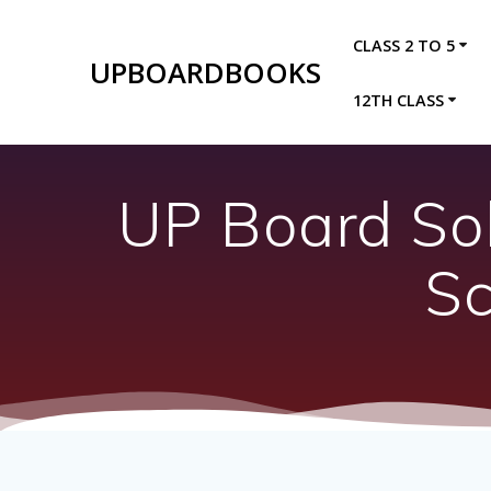
Skip
to
CLASS 2 TO 5
content
UPBOARDBOOKS
12TH CLASS
UP Board Sol
Sc