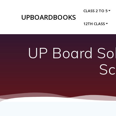
Skip
to
CLASS 2 TO 5
content
UPBOARDBOOKS
12TH CLASS
UP Board Sol
Sc