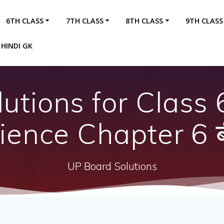
6TH CLASS
7TH CLASS
8TH CLASS
9TH CLASS
HINDI GK
utions for Class 6
ience Chapter 6 
UP Board Solutions