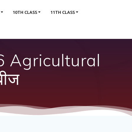
10TH CLASS
11TH CLASS
 Agricultural
बीज