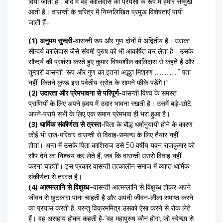
दिया जाता है। बाद में वह कालिदास की प्रेयसी के रूप में हमारे सम्मुख
आती है। वासन्ती के चरित्र में निम्नलिखित प्रमुख विशेषताएँ पायी
जाती हैं–
(1) अनुपम सुन्दरी-
वासन्ती रूप और गुण दोनों में अद्वितीय है। उसका
सौन्दर्य कालिदास जैसे संयमी पुरुष को भी आकर्षित कर लेता है। उसके
सौन्दर्य की प्रशंसा करते हुए कुमार विषमशील कालिदास से कहते हैं और
तुम्हारी वासन्ती–रूप और गुण का इतना अद्भुत मिश्रण …………..” पता
नहीं, कितने कुण्ड इस पर्वतीय स्रोत के सामने फीके पड़ेंगे।”
(2) उदारता और प्रेमभावना से परिपूर्ण-
वासन्ती विश्व के समस्त
प्राणियों के लिए अपने हृदय में उदार भावना रखती है। उसमें बड़े-छोटे,
अपने-पराये सभी के लिए एक समान प्रेमभाव ही भरा हुआ है।
(3) धार्मिक संकीर्णता से त्रस्त-
पिता के बौद्ध धर्मानुयायी होने के कारण
कोई भी राज-परिवार वासन्ती से विवाह-सम्बन्ध के लिए तैयार नहीं
होता। अन्त में उसके पिता काशिराज उसे 50 वर्षीय यवन राजकुमार को
सौंप देने का निश्चय कर लेते हैं, जब कि वासन्ती उससे विवाह नहीं
करना चाहती। इस प्रकार वासन्ती तत्कालीन समाज में व्याप्त धार्मिक
संकीर्णता से त्रस्त है।
(4) आत्मग्लानि से विक्षुब्ध–
वासन्ती आत्मग्लानि से विक्षुब्ध होकर अपने
जीवन से छुटकारा पाना चाहती है और अपनी जीवन-लीला समाप्त करने
का प्रयास करती है, परन्तु विक्रममित्र उसको ऐसा करने से रोक लेते
हैं। वह असहाय होकर कहती है-”वह महापुरुष कौन होगा, जो स्वेच्छा से