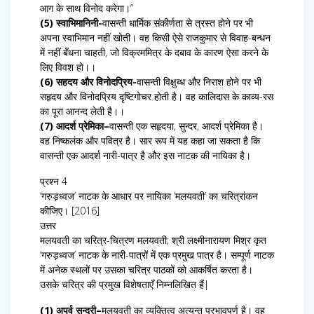
आग के साथ विनोद करेगा।”
(5) स्वाभिमानिनी-
वासन्ती धार्मिक संकीर्णता से त्रस्त होने पर भी
अपना स्वाभिमान नहीं खोती। वह किसी ऐसे राजकुमार से विवाह-बन्धन
में नहीं बँधना चाहती, जो विक्रममित्र के दबाव के कारण ऐसा करने के
लिए विवश हो।।
(6) सहदय और विनोदप्रिय-
वासन्ती विक्षुब्ध और निराश होने पर भी
सहृदय और विनोदप्रिय दृष्टिगोचर होती है। वह कालिदास के काव्य-रस
का पूरा आनन्द लेती है।।
(7) आदर्श प्रेमिका–
वासन्ती एक सहृदया, सुन्दर, आदर्श प्रेमिका है।
वह निष्कलंक और पवित्र है। सार रूप में यह कहा जा सकता है कि
वासन्ती एक आदर्श नारी-पात्र है और इस नाटक की नायिका है।
प्रश्न 4
‘गरुड़ध्वज’ नाटक के आधार पर नायिका ‘मलयवती’ का चरित्रांकन
कीजिए। [2016]
उत्तर
मलयवती का चरित्र-चित्रण मलयवती; श्री लक्ष्मीनारायण मिश्र कृत
‘गरुड़ध्वज’ नाटक के नारी-पात्रों में एक प्रमुख पात्र है। सम्पूर्ण नाटक
में अनेक स्थलों पर उसका चरित्र पाठकों को आकर्षित करता है।
उसके चरित्र की प्रमुख विशेषताएँ निम्नलिखित हैं|
(1) अपूर्व सुन्दरी–
मलयवती का व्यक्तित्व अत्यन्त प्रभावपूर्ण है। वह