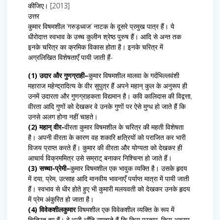
कीजिए। [2013]
उत्तर
कुमार विषमशील ‘गरुड़ध्वज’ नाटक के दूसरे प्रमुख पात्र हैं। ये
धीरोदात्त स्वभाव के उच्च कुलीन श्रेष्ठ पुरुष हैं। आदि से अन्त तक
इनके चरित्र का क्रमिक विकास होता है। इनके चरित्र में
अग्रलिखित विशेषताएँ पायी जाती हैं-
(1) उदार और गुणग्राही–
कुमार विषमशील मालवा के गर्दभिल्लवंशी
महाराज महेन्द्रादित्य के वीर सुपुत्र हैं अपने महान् कुल के अनुरूप ही
उनमें उदारता और गुणग्राहकता विद्यमान है। कवि कालिदास की विद्वत्ता,
वीरता आदि गुणों को देखकर वे उनके गुणों पर ऐसे मुग्ध हो जाते हैं कि
उनसे अलग होना नहीं चाहते।
(2) महान् वीर-
वीरता कुमार विषमशील के चरित्र की महती विशेषता
है। अपनी वीरता के कारण वह शकारि क्षत्रियों को पराजित कर भारी
विजय प्राप्त करते हैं। कुमार की वीरता और योग्यता को देखकर ही
आचार्य विक्रममित्र उसे सम्राट् बनाकर निश्चिन्त हो जाते हैं।
(3) सच्चा-प्रेमी–
कुमार विषमशील एक भावुक व्यक्ति है। उसके हृदय
में दया, प्रेम, उत्साह आदि मानवीय भावनाएँ पर्याप्त मात्रा में पायी जाती
हैं। स्वभाव से धीर होते हुए भी कुमारी मलयवती को देखकर उनके हृदय
में प्रेम अंकुरित हो जाता है।
(4) विवेकशीलकुमार
विषमशील एक विवेकशील व्यक्ति के रूप में
चित्रित हुए हैं। वे भली-भाँति समझते हैं कि किस प्रकार, किस अवसर