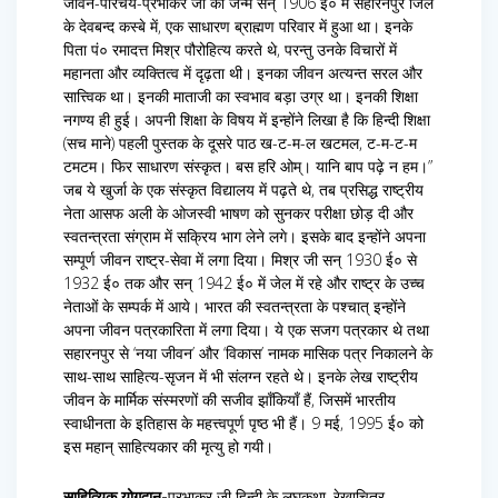
जीवन-परिचय-प्रभाकर जी का जन्म सन् 1906 ई० में सहारनपुर जिले
के देवबन्द कस्बे में, एक साधारण ब्राह्मण परिवार में हुआ था। इनके
पिता पं० रमादत्त मिश्र पौरोहित्य करते थे, परन्तु उनके विचारों में
महानता और व्यक्तित्व में दृढ़ता थी। इनका जीवन अत्यन्त सरल और
सात्त्विक था। इनकी माताजी का स्वभाव बड़ा उग्र था। इनकी शिक्षा
नगण्य ही हुई। अपनी शिक्षा के विषय में इन्होंने लिखा है कि हिन्दी शिक्षा
(सच माने) पहली पुस्तक के दूसरे पाठ ख-ट-म-ल खटमल, ट-म-ट-म
टमटम। फिर साधारण संस्कृत। बस हरि ओम्। यानि बाप पढ़े न हम।”
जब ये खुर्जा के एक संस्कृत विद्यालय में पढ़ते थे, तब प्रसिद्ध राष्ट्रीय
नेता आसफ अली के ओजस्वी भाषण को सुनकर परीक्षा छोड़ दी और
स्वतन्त्रता संग्राम में सक्रिय भाग लेने लगे। इसके बाद इन्होंने अपना
सम्पूर्ण जीवन राष्ट्र-सेवा में लगा दिया। मिश्र जी सन् 1930 ई० से
1932 ई० तक और सन् 1942 ई० में जेल में रहे और राष्ट्र के उच्च
नेताओं के सम्पर्क में आये। भारत की स्वतन्त्रता के पश्चात् इन्होंने
अपना जीवन पत्रकारिता में लगा दिया। ये एक सजग पत्रकार थे तथा
सहारनपुर से ‘नया जीवन’ और ‘विकास’ नामक मासिक पत्र निकालने के
साथ-साथ साहित्य-सृजन में भी संलग्न रहते थे। इनके लेख राष्ट्रीय
जीवन के मार्मिक संस्मरणों की सजीव झाँकियाँ हैं, जिसमें भारतीय
स्वाधीनता के इतिहास के महत्त्वपूर्ण पृष्ठ भी हैं। 9 मई, 1995 ई० को
इस महान् साहित्यकार की मृत्यु हो गयी।
साहित्यिक योगदान-
प्रभाकर जी हिन्दी के लघुकथा, रेखाचित्र,