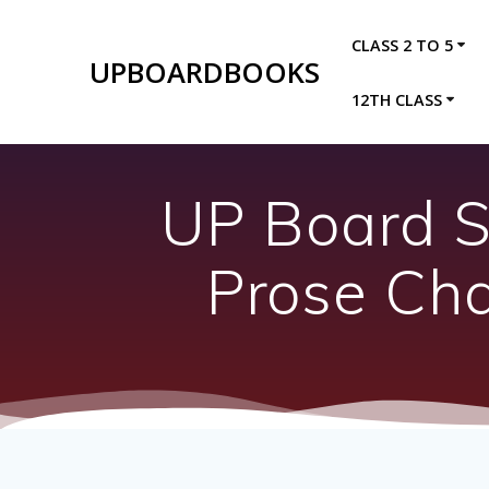
Skip
to
CLASS 2 TO 5
content
UPBOARDBOOKS
12TH CLASS
UP Board So
Prose Ch