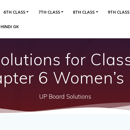
6TH CLASS
7TH CLASS
8TH CLASS
9TH CLASS
HINDI GK
lutions for Clas
apter 6 Women’s 
UP Board Solutions