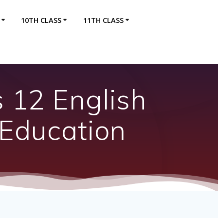
10TH CLASS
11TH CLASS
s 12 English
Education