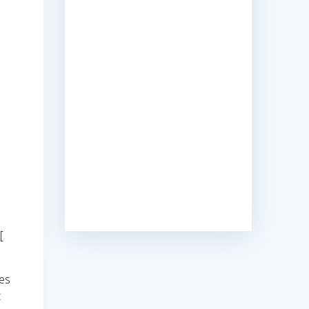
[
tes
t