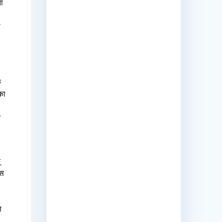
ा
प
क
 का
े
्
इस
ण