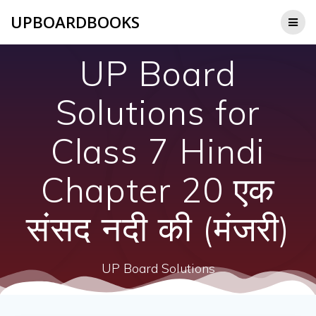
Skip
UPBOARDBOOKS
to
content
UP Board
Solutions for
Class 7 Hindi
Chapter 20 एक
संसद नदी की (मंजरी)
UP Board Solutions