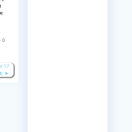
े
हम
0
er 17
व)