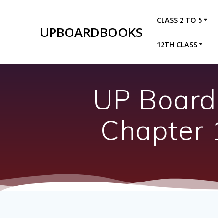
Skip
to
CLASS 2 TO 5
content
UPBOARDBOOKS
12TH CLASS
UP Board 
Chapter 16 