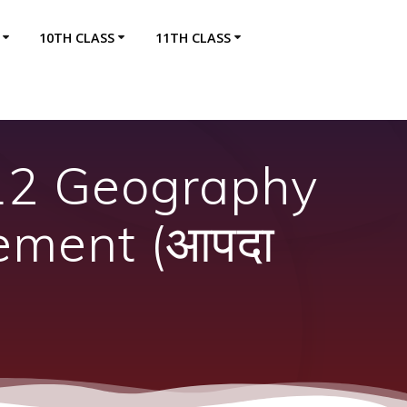
10TH CLASS
11TH CLASS
 12 Geography
ement (आपदा