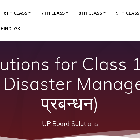
6TH CLASS
7TH CLASS
8TH CLASS
9TH CLASS
HINDI GK
utions for Class
 Disaster Manag
प्रबन्धन)
UP Board Solutions