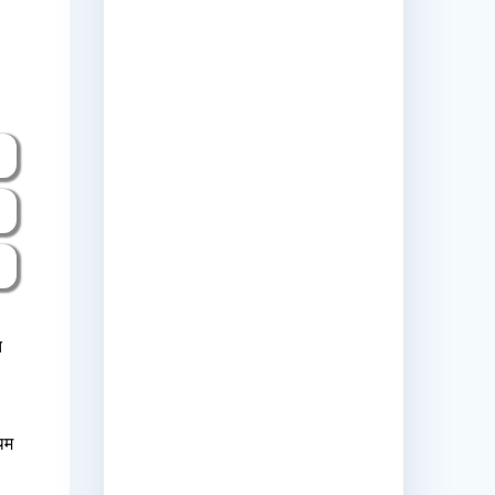
त
रथम