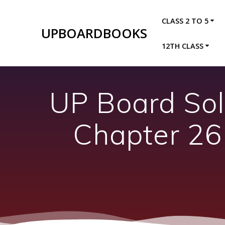
Skip
to
CLASS 2 TO 5
content
UPBOARDBOOKS
12TH CLASS
UP Board Sol
Chapter 26