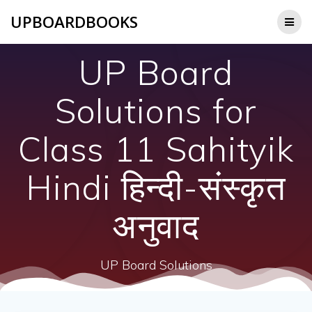
Skip
UPBOARDBOOKS
to
content
UP Board
Solutions for
Class 11 Sahityik
Hindi हिन्दी-संस्कृत
अनुवाद
UP Board Solutions