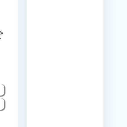
।
के
’