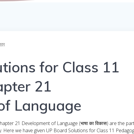
त्र
tions for Class 11
pter 21
of Language
apter 21 Development of Language (भाषा का विकास) are the par
y. Here we have given UP Board Solutions for Class 11 Pedago