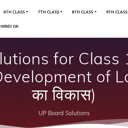
6TH CLASS
7TH CLASS
8TH CLASS
9TH CLASS
HINDI GK
utions for Clas
evelopment of L
का विकास)
UP Board Solutions