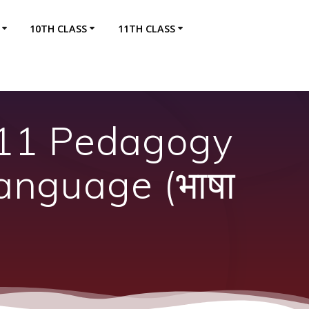
10TH CLASS
11TH CLASS
s 11 Pedagogy
anguage (भाषा