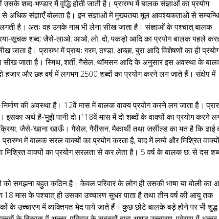
्यों उसके शब्द-भण्डार में वृद्धि होती जाती है। प्रारम्भ में बालक संज्ञाओं का प्रयोग
धिक संज्ञाएँ बोलता है। इन संज्ञाओं में मुख्यतया मूल आवश्यकताओं से सम्बन्ध
होने लगती है। अतः वह उनके नाम भी लेना सीख जाता है। संज्ञाओं के पश्चात् बालक
्रिया-सूचक शब्द; जैसे-लाओ, आओ, लो, दो, पकड़ो आदि का प्रयोग बालक पहले कर
ख जाता है। प्रारम्भ में प्रायः गरम, ठण्डा, अच्छा, बुरा आदि विशेषणों का ही प्रयो
ना सीख जाता है। स्मिथ, शर्ती, गैसेल, थॉमसन आदि के अनुसार इस अवस्था के बा
ो हजार और छह वर्ष में लगभग 2500 शब्दों का प्रयोग करने लग जाते हैं। संक्षेप में
िर्माण की अवस्था है। 12वें मास में बालक वाक्य प्रयोग करने लग जाता है। प्रार
’। इसका अर्थ है-‘मुझे पानी दो।’ 18वें मास में दो शब्दों के वाक्यों का प्रयोग करने ल
री क्रिया; जैसे-‘खाना खाऊँ। गैसेल, गैरीसन, मैकार्थी तथा जर्सील्ड का मत है कि ढाई व
प्रारम्भ में बालक सरल वाक्यों का प्रयोग करता है, बाद में लम्बे और मिश्रित वाक्यो
मिश्रित वाक्यों का प्रयोग सरलता से कर लेता है। 5 वर्ष के बालक छ: से दस शब्द
को समझना बहुत कठिन है। केवल परिवार के लोग ही उसकी भाषा या बोली का अर
गभग 18 मास के पश्चात् ही उसका उच्चारण सुधर पाता है तथा तीन वर्ष की आयु तक
ं के उच्चारण में व्यक्तिगत भेद पाये जाते हैं। कुछ छोटे बालके बड़े होने पर भी शुद्ध
रों के विकास में अन्तर, परिवार के सदस्यों द्वारा अशुद्ध उच्चारण, प्रेरणा में अन्त