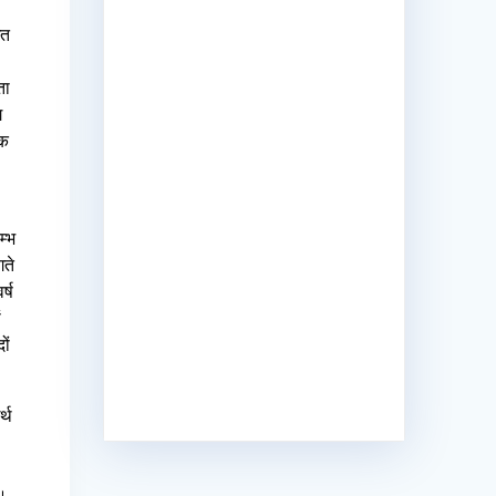
ित
ता
ग
लक
म्भ
गते
र्ष
ं
ों
्थ
र।