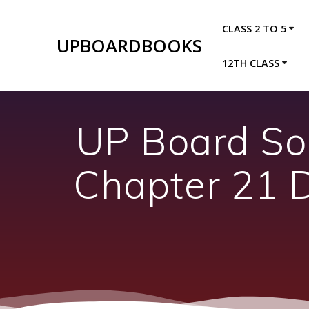
Skip
to
CLASS 2 TO 5
content
UPBOARDBOOKS
12TH CLASS
UP Board Sol
Chapter 21 D