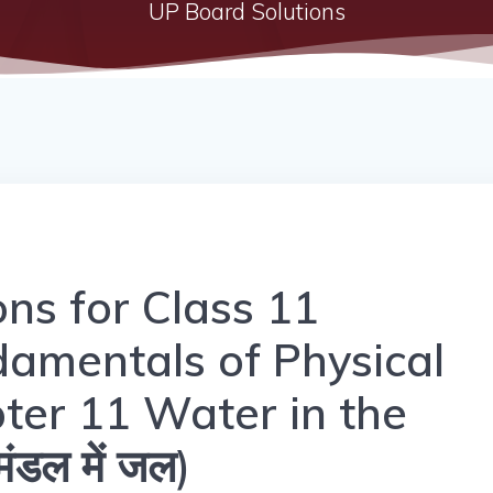
UP Board Solutions
ns for Class 11
amentals of Physical
er 11 Water in the
डल में जल)