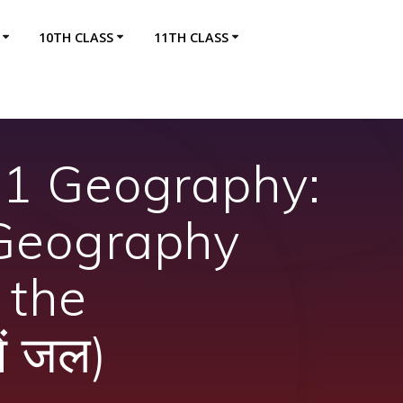
10TH CLASS
11TH CLASS
11 Geography:
 Geography
 the
ं जल)