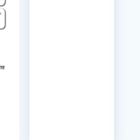
°
सतह