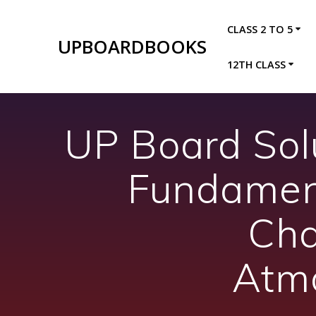
Skip
to
CLASS 2 TO 5
content
UPBOARDBOOKS
12TH CLASS
UP Board Sol
Fundament
Cha
Atmo