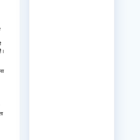
ो
है।
हवा
।
े
ता