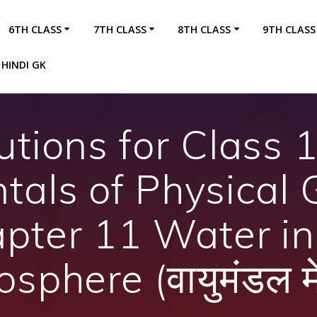
6TH CLASS
7TH CLASS
8TH CLASS
9TH CLASS
HINDI GK
utions for Class 
als of Physical
pter 11 Water in
sphere (वायुमंडल मे