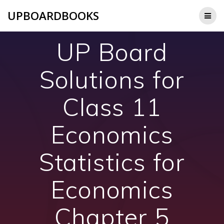
Skip
UPBOARDBOOKS
to
content
UP Board
Solutions for
Class 11
Economics
Statistics for
Economics
Chapter 5