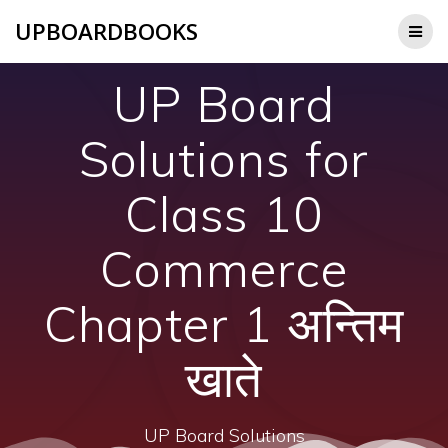
Skip
UPBOARDBOOKS
to
content
UP Board
Solutions for
Class 10
Commerce
Chapter 1 अन्तिम
खाते
UP Board Solutions