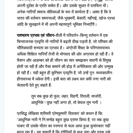
अपनी दुर्दशा के प्रति सचेत हैं। और उसके सुधार में दत्तचित्त भी।
अनेक नारियाँ समाज-सेविकाओं के रूप में कार्यरत हैं। आशा है कि वे
भारत की वर्तमान समस्याओं; जैसे-भुखमरी, बेकारी, महँगाई, दहेज-प्रथा
आदि के सुलझाने में भी अपनी महत्त्वपूर्ण भूमिका निभाएँगी।
पाश्चात्य प्रभाव एवं जीवन-
शैली में परिवर्तन–किन्तु वर्तमान में एक
चिन्ताजनक प्रवृत्ति भी नारियों में बढ़ती दीख पड़ती है, जो पश्चिम की
भौतिकवादी सभ्यता का प्रभाव है। अंग्रेजी शिक्षा के परिणामस्वरूप
अधिक शिक्षित नारियाँ तेजी से भोगवाद की ओर अग्रसर हो रही हैं। वे
फैशन और आडम्बर को ही जीवन का सार समझकर सादगी से विमुख
होती जा रही हैं और पैसा कमाने की होड़ में अनैतिकता की ओर उन्मुख
हो रही हैं। यही बहुत ही कुत्सित प्रवृत्ति है, जो उन्हें पुन: मध्यकालीन-
हीनावस्था में धकेल देगी। इसी बात को लक्ष्य कर कवि पन्त नारी को
चेतावनी देते हुए कहते हैं-
तुम सब कुछ हो फूल, लहर, विहगी, तितली, मार्जारी,
आधुनिके ! कुछ नहीं अगर हो, तो केवल तुम नारी ।
प्रसिद्ध लेखिका श्रीमती प्रेमकुमारी’ दिवाकर’ को कथन है कि,
“आधुनिक नारी ने नि:सन्देह बहुत कुछ प्राप्त किया है, पर सब-कुछ
पाकर भी उसके भीतर का परम्परा से चला आया हुआ कुसंस्कार नहीं
बदल रहा है। वह चाहती है कि रंगीनियों से सज जाए और पुरुष उसे