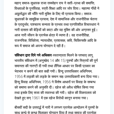
महान् समाज-सुधारक राजा राममोहन राय ने सती–प्रथा की समाप्ति,
विधवाओं के पुनर्विवाह, स्त्री-शिक्षा आदि पर जोर दिया। महात्मा गाँधी ने
अछूतोद्धार की भाँति नारी मुक्ति के लिए भी प्रयास किया। समाज-
सुधारकों के सामूहिक प्रयास, देश में सामाजिक और राजनीतिक चेतना
के प्रादुर्भाव, पाश्चात्य सभ्यता के प्रभाव तथा प्रगतिशील विचारधारा ने
नारी दासता की बेड़ियों को काटा और वह मुक्ति की ओर अग्रसर हुई।
आज नारी जीवन के प्रत्येक क्षेत्र में व्याप्त है। वह राजनीतिज्ञ,
राजनयिक, विधिवेत्ता, न्यायाधीश, प्रशासक, कवि, चिकित्सकै आदि के
रूप में समाज को अपना योगदान दे रही है।
संविधान द्वारा दिये गये अधिकार
-स्वतन्त्रता मिलने के पश्चात् लागू
भारतीय संविधान में (अनुच्छेद 14 और 15) पुरुषों और स्त्रियों की पूर्ण
समानता की गारण्टी दी गयी तथा लैंगिक आधार पर किसी प्रकार का
भेदभाव न करने की बात कही गयी। हिन्दू उत्तराधिकार अधिनियम,
1956 में लड़की को लड़के के समान सह-उत्तराधिकारी बना दिया गया।
हिन्दू विवाह अधिनियम, 1956 ने विशेष आधारों पर विवाह के सम्बन्ध
को समाप्त करने की अनुमति दी। दहेज को अवैध घोषित किया गया
तथा इसके लिए सजा की व्यवस्था की गयी। दहेज की विकरालता को
देखते हुए सन् 1961 में एक दहेज विरोधी कानून बनाया गया।
बीसवीं सदी के उत्तरार्द्ध में नारी ने लगभग प्रत्येक आन्दोलन में पुरुषों के
साथ कन्धे से कन्धा मिलाकर योगदान दिया है तथा समाज की प्रत्येक