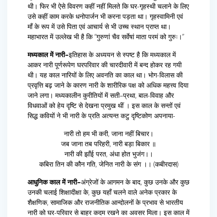
थी। फिर भी ऐसे विवरण कहीं नहीं मिलते कि घर-गृहस्थी चलाने के लिए
उसे कहीं काम करके धनोपार्जन भी करना पड़ता था। गृहस्वामिनी एवं
माँ के रूप में उसे पिता एवं आचार्य से भी उच्च स्थान प्राप्त था।
महाभारत में उल्लेख भी है कि “गुरुणां चैव सर्वेषां माता परमं को गुरुः।”
मध्यकाल में नारी–
इतिहास के अध्ययन से स्पष्ट है कि मध्यकाल में
आकर नारी पूर्णरूपेण घरपरिवार की चारदीवारी में बन्द होकर रह गयी
थी। यह काल नारियों के लिए अवनति का काल था। भोग-विलास की
प्रवृत्ति बढ़ जाने के कारण नारी के शारीरिक पक्ष को अधिक महत्त्व दिया
जाने लगा। मध्यकालीन कुरीतियों में सती–प्रथा, बाल-विवाह और
विधवाओं को हेय दृष्टि से देखना प्रमुख थीं । इस काल के सन्तों एवं
सिद्ध कवियों ने भी नारी के प्रति अत्यन्त कटु दृष्टिकोण अपनाया-
नारी तो हम भी करी, जाना नहीं बिचार।
जब जाना तब परिहरी, नारी बड़ा बिकार ॥
नारी की झाँई परत, अंधा होत भुजंग।।
कबिरा तिन की कौन गति, जेनित नारी के संग ।। (कबीरदास)
आधुनिक काल में नारी–
अंग्रेजों के आगमन के बाद, कुछ उनके और कुछ
उनकी चलाई शिक्षादीक्षा के, कुछ यहाँ चलने वाले अनेक प्रकार के
शैक्षणिक, सामाजिक और राजनीतिक आन्दोलनों के प्रभाव से भारतीय
नारी को घर-परिवार से बाहर कदम रखने का अवसर मिला। इस काल में