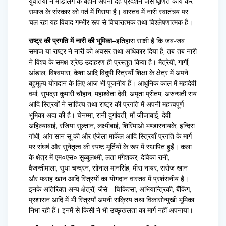
युवतियों ने मॉडलिंग के बहाने अपनी देह प्रदर्शन जैसे घृणित कार्य कर
समाज के संस्कार को गर्त में गिराया है। वास्तव में नारी स्वातंत्र्य पर
चल रहा यह विवाद गम्भीर रूप से विचारात्मक तथा विश्लेषणात्मक है।
राष्ट्र की प्रगति में नारी की भूमिका–
इतिहास साक्षी है कि जब-जब
समाज या राष्ट्र ने नारी को अवसर तथा अधिकार दिया है, तब-तब नारी
ने विश्व के समक्ष श्रेष्ठ उदाहरण ही प्रस्तुत किया है। मैत्रेयी, गार्गी,
आंडाल, विश्वपारा, केशा आदि विदुषी स्त्रियाँ शिक्षा के क्षेत्र में अपने
बहुमूल्य योगदान के लिए आज भी पूजनीय हैं। आधुनिक काल में महादेवी
वर्मा, सुभद्रा कुमारी चौहान, महाश्वेता देवी, अमृता प्रीतम, अरुन्धती राय
आदि स्त्रियों ने साहित्य तथा राष्ट्र की प्रगति में अपनी महत्त्वपूर्ण
भूमिका अदा की है। चेनम्मा, रानी दुर्गावती, माँ जीजाबाई, देवी
अहिल्याबाई, रजिया सुल्तान, लक्ष्मीबाई, शिरिमाओ भण्डारनायके, इन्दिरा
गांधी, आंग सान सू की और एंजेला मार्केल आदि स्त्रियाँ प्रगति के मार्ग
पर संघर्ष और सुनेतृत्व की स्पष्ट मूर्तियों के रूप में स्थापित हुईं। कला
के क्षेत्र में एम०एस० सुब्बुलक्ष्मी, लता मंगेशकर, देविका रानी,
वैजन्तीमाला, सुधा चन्द्रन, सोनाल मानसिंह, मीरा नायर, सरोज खान
और फराह खान आदि स्त्रियों का योगदान वास्तव में प्रशंसनीय है।
इनके अतिरिक्त अन्य क्षेत्रों; जैसे—चिकित्सा, अभियान्त्रिकी, बैंकिंग,
प्रशासन आदि में भी स्त्रियाँ अपनी सक्रिय तथा विकासोन्मुखी भूमिका
निभा रही हैं। इनमें से किसी ने भी उच्छृखलता का मार्ग नहीं अपनाया।