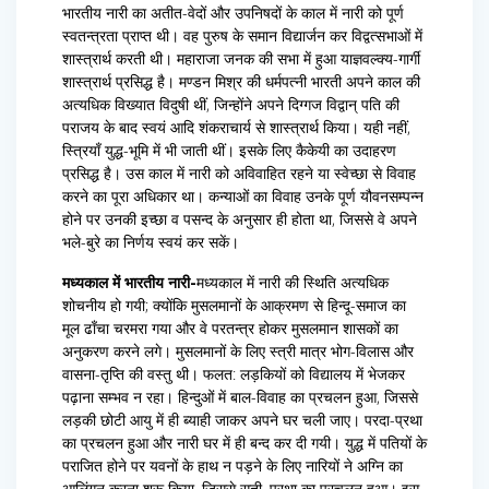
भारतीय नारी का अतीत-वेदों और उपनिषदों के काल में नारी को पूर्ण
स्वतन्त्रता प्राप्त थी। वह पुरुष के समान विद्यार्जन कर विद्वत्सभाओं में
शास्त्रार्थ करती थी। महाराजा जनक की सभा में हुआ याज्ञवल्क्य-गार्गी
शास्त्रार्थ प्रसिद्ध है। मण्डन मिश्र की धर्मपत्नी भारती अपने काल की
अत्यधिक विख्यात विदुषी थीं, जिन्होंने अपने दिग्गज विद्वान् पति की
पराजय के बाद स्वयं आदि शंकराचार्य से शास्त्रार्थ किया। यही नहीं,
स्त्रियाँ युद्ध-भूमि में भी जाती थीं। इसके लिए कैकेयी का उदाहरण
प्रसिद्ध है। उस काल में नारी को अविवाहित रहने या स्वेच्छा से विवाह
करने का पूरा अधिकार था। कन्याओं का विवाह उनके पूर्ण यौवनसम्पन्न
होने पर उनकी इच्छा व पसन्द के अनुसार ही होता था, जिससे वे अपने
भले-बुरे का निर्णय स्वयं कर सकें।
मध्यकाल में भारतीय नारी-
मध्यकाल में नारी की स्थिति अत्यधिक
शोचनीय हो गयी; क्योंकि मुसलमानों के आक्रमण से हिन्दू-समाज का
मूल ढाँचा चरमरा गया और वे परतन्त्र होकर मुसलमान शासकों का
अनुकरण करने लगे। मुसलमानों के लिए स्त्री मात्र भोग-विलास और
वासना-तृप्ति की वस्तु थी। फलत: लड़कियों को विद्यालय में भेजकर
पढ़ाना सम्भव न रहा। हिन्दुओं में बाल-विवाह का प्रचलन हुआ, जिससे
लड़की छोटी आयु में ही ब्याही जाकर अपने घर चली जाए। परदा-प्रथा
का प्रचलन हुआ और नारी घर में ही बन्द कर दी गयी। युद्ध में पतियों के
पराजित होने पर यवनों के हाथ न पड़ने के लिए नारियों ने अग्नि का
आलिंगन करना शुरू किया, जिससे सती–प्रथा का प्रचलन हुआ। इस