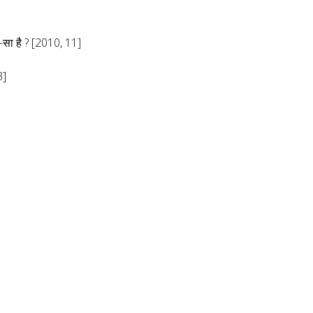
न-सा है ? [2010, 11]
3]