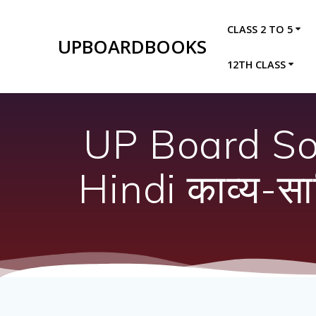
Skip
to
CLASS 2 TO 5
content
UPBOARDBOOKS
12TH CLASS
UP Board So
Hindi काव्य-साह